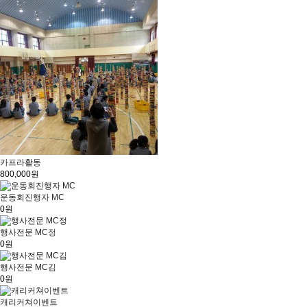
카프라활동
800,000원
운동회진행자 MC
0원
행사전문 MC정
0원
행사전문 MC김
0원
캐리커쳐이벤트