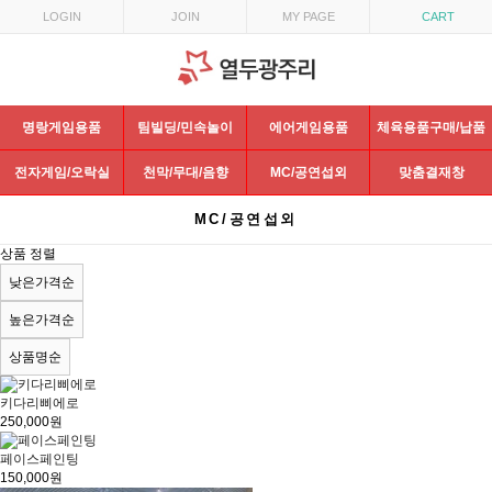
LOGIN
JOIN
MY PAGE
CART
명랑게임용품
팀빌딩/민속놀이
에어게임용품
체육용품구매/납품
전자게임/오락실
천막/무대/음향
MC/공연섭외
맞춤결재창
MC/공연섭외
상품 정렬
낮은가격순
높은가격순
상품명순
키다리삐에로
250,000원
페이스페인팅
150,000원