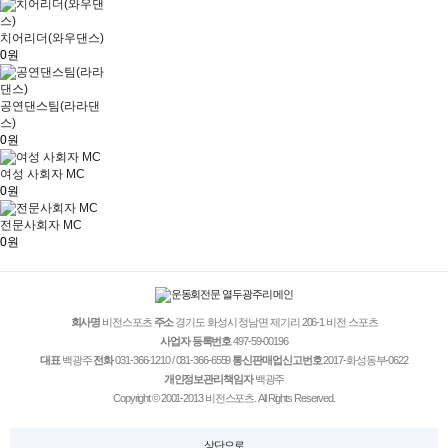
치어리더(와우댄스)
0원
공연댄스팀(라라댄
스)
0원
여성 사회자 MC
0원
전문사회자 MC
0원
회사명
비전스포츠
주소
경기도 화성시 정남면 제기리 206-1 비전 스포츠
사업자 등록번호
497-59-00196
대표
백광주
전화
031-366-1210 / 031-366-6559
통신판매업신고번호
2017-화성동부-0622
개인정보관리책임자
백광주
Copyright © 2001-2013 비전스포츠. All Rights Reserved.
상단으로