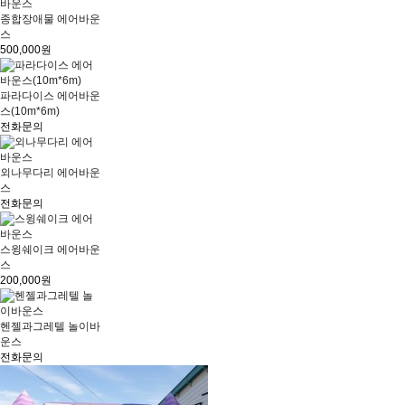
종합장애물 에어바운
스
500,000원
파라다이스 에어바운
스(10m*6m)
전화문의
외나무다리 에어바운
스
전화문의
스윙쉐이크 에어바운
스
200,000원
헨젤과그레텔 놀이바
운스
전화문의