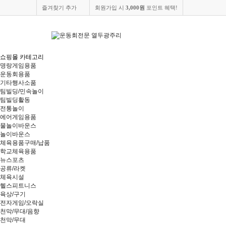
즐겨찾기 추가
회원가입 시
3,000원
포인트 혜택!
쇼핑몰 카테고리
명랑게임용품
운동회용품
기타행사소품
팀빌딩/민속놀이
팀빌딩활동
전통놀이
에어게임용품
물놀이바운스
놀이바운스
체육용품구매/납품
학교체육용품
뉴스포츠
공류/라켓
체육시설
헬스피트니스
육상/구기
전자게임/오락실
천막/무대/음향
천막/무대