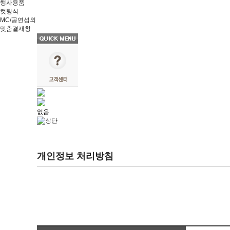
행사용품
컷팅식
MC/공연섭외
맞춤결재창
없음
개인정보 처리방침